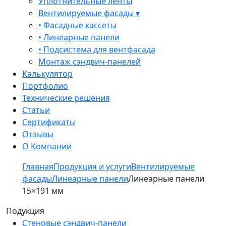
Уплотнительные ленты
Вентилируемые фасады ▾
• Фасадные кассеты
• Линеарные панели
• Подсистема для вентфасада
Монтаж сэндвич-панелей
Калькулятор
Портфолио
Технические решения
Статьи
Сертификаты
Отзывы
О Компании
Главная
Продукция и услуги
Вентилируемые
фасады
Линеарные панели
Линеарные панели
15×191 мм
Подукция
Стеновые сэндвич-панели