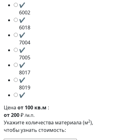
✔
6002
✔
6018
✔
7004
✔
7005
✔
8017
✔
8019
✔
Цена
от 100 кв.м
:
от 200
₽
/м.п.
2
Укажите количества материала (м
),
чтобы узнать стоимость: