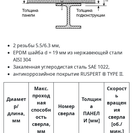
2 резьбы 5.5/6.3 мм,
EPDM шайба d = 19 мм из нержавеющей стали
AISI 304
Закаленная углеродистая сталь SAE 1022,
антикоррозийное покрытие RUSPERT ® TYPE II.
Макс.
Скорост
проход
ь
Диамет
Толщин
ная
вращен
р/
Номер
а
способн
ия
длина,
сверла
ПАНЕЛ
ость
сверла
мм
И [мм]
сверла,
[об./
мм
мин.]