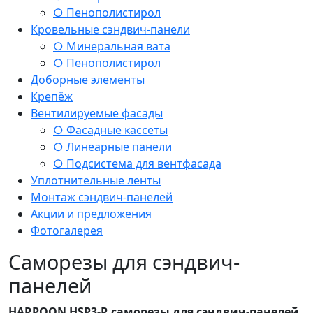
○ Пенополистирол
Кровельные сэндвич-панели
○ Минеральная вата
○ Пенополистирол
Доборные элементы
Крепёж
Вентилируемые фасады
○ Фасадные кассеты
○ Линеарные панели
○ Подсистема для вентфасада
Уплотнительные ленты
Монтаж сэндвич-панелей
Акции и предложения
Фотогалерея
Саморезы для сэндвич-
панелей
HARPOON HSP3-R саморезы для сэндвич-панелей,