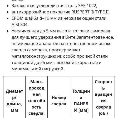
Закаленная углеродистая сталь SAE 1022,
антикоррозийное покрытие RUSPERT ® TYPE II.
EPDM шайба d=19 мм из нержавеющей стали
AISI 304.
Увеличенная до 5 мм высота головки самореза
для лучшего удержания в бите.Запатентованное,
не имеющее аналогов на отечественном рынке
сверло самореза, просверливает
металлоконструкцию из особо прочной стали
толщиной до 25 мм с высокой скоростью и
минимальной нагрузкой.
Макс.
Скорост
проход
ь
Диамет
Толщин
ная
вращен
р/
Номер
а
способн
ия
длина,
сверла
ПАНЕЛ
ость
сверла
мм
И [мм]
сверла,
[об./