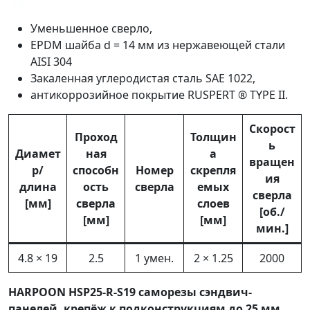
Уменьшенное сверло,
EPDM шайба d = 14 мм из нержавеющей стали
AISI 304
Закаленная углеродистая сталь SAE 1022,
антикоррозийное покрытие RUSPERT ® TYPE II.
Скорост
Проход
Толщин
ь
Диамет
ная
а
вращен
р/
способн
Номер
скрепля
ия
длина
ость
сверла
емых
сверла
[мм]
сверла
слоев
[об./
[мм]
[мм]
мин.]
4.8 × 19
2.5
1 умен.
2 × 1.25
2000
HARPOON HSP25-R-S19 саморезы сэндвич-
панелей, крепёж к подконструкциям до 25 мм.