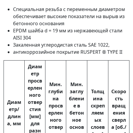
Специальная резьба с переменным диаметром
обеспечивает высокие показатели на вырыв из
бетонного основания
EPDM шайба d = 19 мм из нержавеющей стали
AISI 304
Закаленная углеродистая сталь SAE 1022,
антикоррозийное покрытие RUSPERT ® TYPE II
Диам
етр
просв
Мин.
Мин.
ерлен
глуби
заглу
Толщ
Скоро
ного
на
блени
ина
сть
Диам
отвер
просв
е в
скреп
вращ
етр/
стия
ерлен
бетон
ляем
ения
длин
[мм]
ного
ное
ых
сверл
а, мм
для
отвер
основ
слоев
а [об./
разн