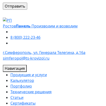
Оставьте это поле пустым.
Ростов
Панель
Производим и возводим
8 (800) 222-23-46
г.Симферополь, ул. Генерала Телегина, д.16а
simferopol@ts-krovizol.ru
Навигация
Продукция и услуги
Калькулятор
Портфолио
Технические решения
Статьи
Сертификаты