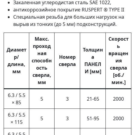
Закаленная углеродистая сталь SAE 1022,
антикоррозийное покрытие RUSPERT ® TYPE II
Специальная резьба для больших нагрузок на
вырыв из тонких (до 5 мм) подконструкций.
Макс.
Скорост
проход
ь
Диамет
Толщин
ная
вращен
р/
Номер
а
способн
ия
длина,
сверла
ПАНЕЛ
ость
сверла
мм
И [мм]
сверла,
[об./
мм
мин.]
6.3 / 5.5
5
3
21-65
2000
× 85
6.3 / 5.5
5
3
51-95
2000
× 115
6.3 / 5.5