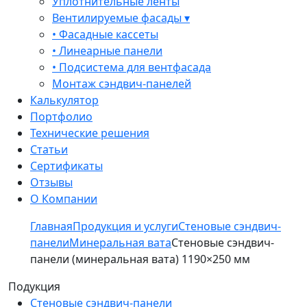
Уплотнительные ленты
Вентилируемые фасады ▾
• Фасадные кассеты
• Линеарные панели
• Подсистема для вентфасада
Монтаж сэндвич-панелей
Калькулятор
Портфолио
Технические решения
Статьи
Сертификаты
Отзывы
О Компании
Главная
Продукция и услуги
Стеновые сэндвич-
панели
Минеральная вата
Стеновые сэндвич-
панели (минеральная вата) 1190×250 мм
Подукция
Стеновые сэндвич-панели