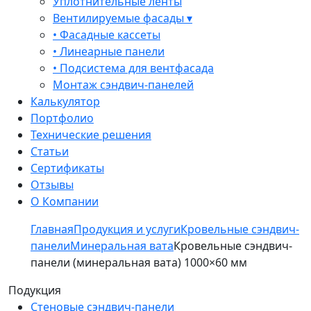
Уплотнительные ленты
Вентилируемые фасады ▾
• Фасадные кассеты
• Линеарные панели
• Подсистема для вентфасада
Монтаж сэндвич-панелей
Калькулятор
Портфолио
Технические решения
Статьи
Сертификаты
Отзывы
О Компании
Главная
Продукция и услуги
Кровельные сэндвич-
панели
Минеральная вата
Кровельные сэндвич-
панели (минеральная вата) 1000×60 мм
Подукция
Стеновые сэндвич-панели