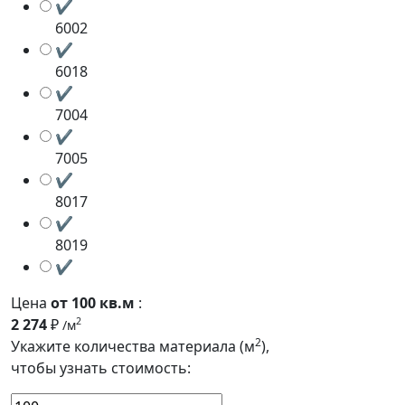
✔
6002
✔
6018
✔
7004
✔
7005
✔
8017
✔
8019
✔
Цена
от 100 кв.м
:
2 274
₽
2
/м
2
Укажите количества материала (м
),
чтобы узнать стоимость: