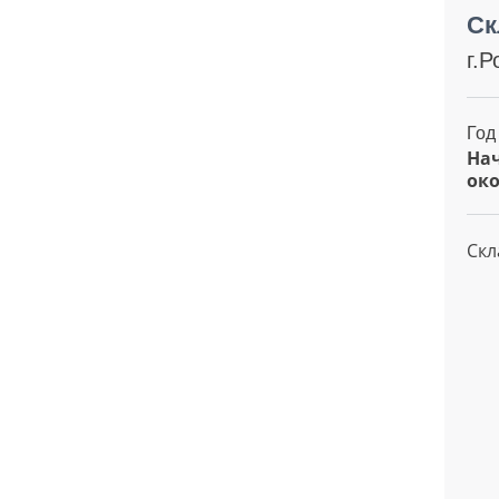
Ск
г.
Год
Нач
око
Скл