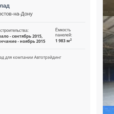
лад
Ростов-на-Дону
Ёмкость
 строительства:
панелей:
ало - сентябрь 2015,
2
1 983 м
нчание - ноябрь 2015
ад для компании Автотрэйдинг